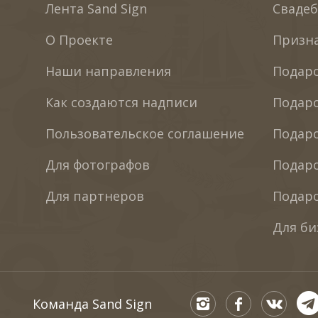
Лента Sand Sign
Сваде
О Проекте
Призн
Наши направления
Подаро
Как создаются надписи
Подаро
Пользовательское соглашение
Подар
Для фотографов
Подаро
Для партнеров
Подаро
Для би
Команда Sand Sign