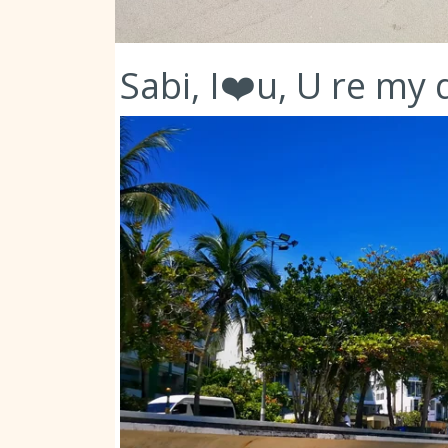
Sabi, I❤️u, U re my 