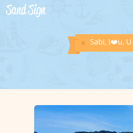
Sabi, I❤️u, U