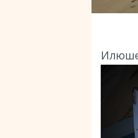
Илюшен