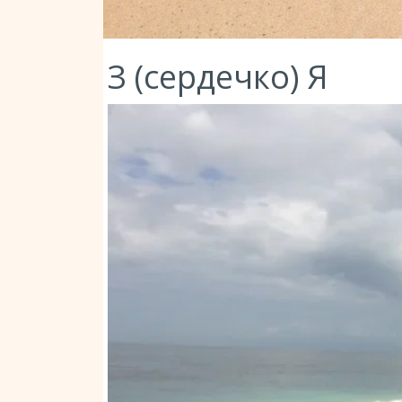
З (сердечко) Я